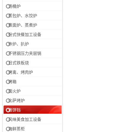
汤桶炉
蒸包炉、水饺炉
煮面炉、蒸煮炉
份式快餐加工设备
炸炉、扒炉
不锈钢压力夹层锅
日式铁板烧
烤禽、烤肉炉
烤箱
面火炉
比萨烤炉
烙饼铛
风味美食加工设备
海鲜蒸柜