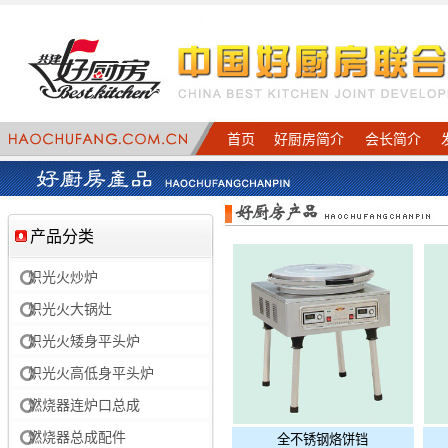
首页
好厨房简介
会长简介
产品分类
炽光火炒炉
炽光火大锅灶
炽光火矮身平头炉
炽光火高低身平头炉
燃烧器连炉口总成
燃烧器总成配件
全不锈钢烙饼铛