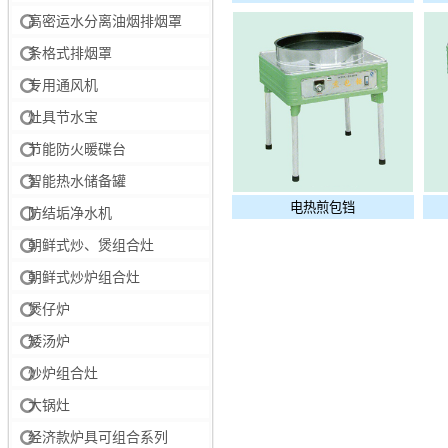
高密运水分离油烟排烟罩
条格式排烟罩
专用通风机
灶具节水宝
节能防火暖碟台
智能热水储备罐
电热煎包铛
防结垢净水机
朝鲜式炒、煲组合灶
朝鲜式炒炉组合灶
煲仔炉
矮汤炉
炒炉组合灶
大锅灶
经济款炉具可组合系列