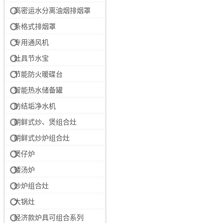
高密运水分离油烟排烟罩
条格式排烟罩
专用通风机
灶具节水宝
节能防火暖碟台
智能热水储备罐
防结垢净水机
朝鲜式炒、煲组合灶
朝鲜式炒炉组合灶
煲仔炉
矮汤炉
炒炉组合灶
大锅灶
经济款炉具可组合系列