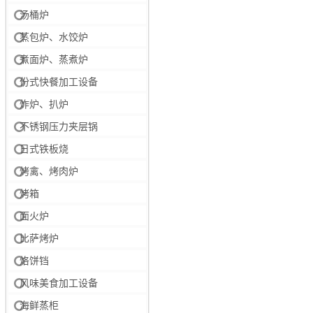
汤桶炉
蒸包炉、水饺炉
煮面炉、蒸煮炉
份式快餐加工设备
炸炉、扒炉
不锈钢压力夹层锅
日式铁板烧
烤禽、烤肉炉
烤箱
面火炉
比萨烤炉
烙饼铛
风味美食加工设备
海鲜蒸柜