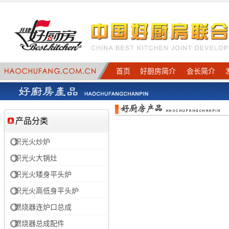
首页
好厨房简介
会长简介
产品分类
炽光火炒炉
炽光火大锅灶
炽光火矮身平头炉
炽光火高低身平头炉
燃烧器连炉口总成
燃烧器总成配件