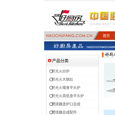
首页
产品分类
炽光火炒炉
炽光火大锅灶
炽光火矮身平头炉
炽光火高低身平头炉
燃烧器连炉口总成
燃烧器总成配件