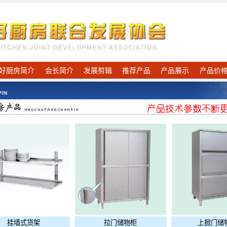
好厨房简介
会长简介
发展剪辑
推荐产品
产品展示
产品价
挂墙式货架
拉门储物柜
上掀门储