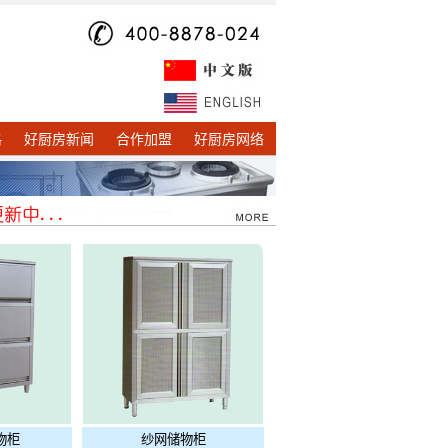
格
好厨房新闻
合作加盟
好厨房网络
物柜
纱网储物柜