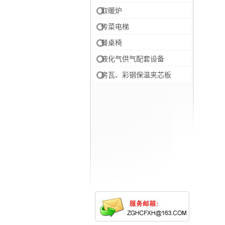
取暖炉
传菜电梯
餐桌椅
液化气供气配套设备
房瓦、彩钢保温夹芯板