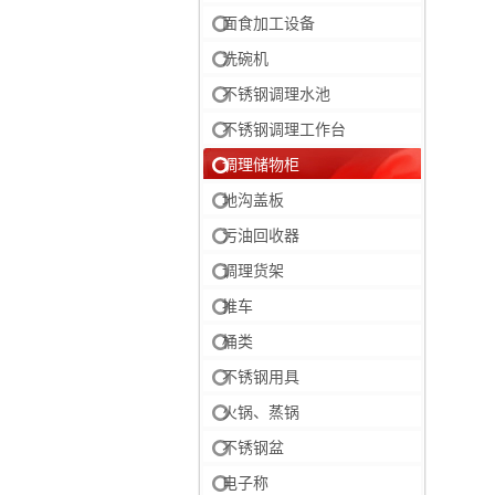
面食加工设备
洗碗机
不锈钢调理水池
不锈钢调理工作台
调理储物柜
地沟盖板
污油回收器
调理货架
推车
桶类
不锈钢用具
火锅、蒸锅
不锈钢盆
电子称