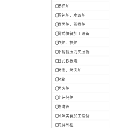
汤桶炉
蒸包炉、水饺炉
煮面炉、蒸煮炉
份式快餐加工设备
炸炉、扒炉
不锈钢压力夹层锅
日式铁板烧
烤禽、烤肉炉
烤箱
面火炉
比萨烤炉
烙饼铛
风味美食加工设备
海鲜蒸柜