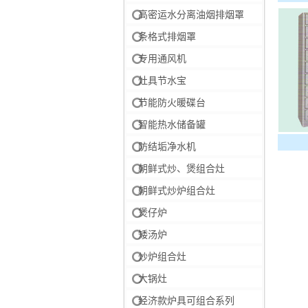
高密运水分离油烟排烟罩
条格式排烟罩
专用通风机
灶具节水宝
节能防火暖碟台
智能热水储备罐
防结垢净水机
朝鲜式炒、煲组合灶
朝鲜式炒炉组合灶
煲仔炉
矮汤炉
炒炉组合灶
大锅灶
经济款炉具可组合系列