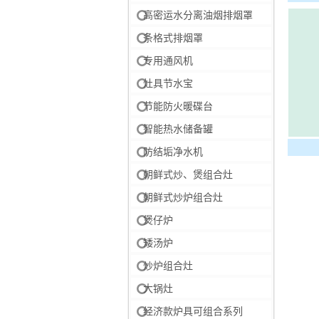
高密运水分离油烟排烟罩
条格式排烟罩
专用通风机
灶具节水宝
节能防火暖碟台
智能热水储备罐
防结垢净水机
朝鲜式炒、煲组合灶
朝鲜式炒炉组合灶
煲仔炉
矮汤炉
炒炉组合灶
大锅灶
经济款炉具可组合系列