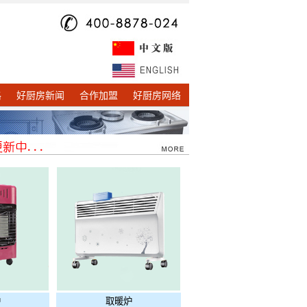
格
好厨房新闻
合作加盟
好厨房网络
炉
取暖炉