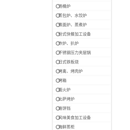
汤桶炉
蒸包炉、水饺炉
煮面炉、蒸煮炉
份式快餐加工设备
炸炉、扒炉
不锈钢压力夹层锅
日式铁板烧
烤禽、烤肉炉
烤箱
面火炉
比萨烤炉
烙饼铛
风味美食加工设备
海鲜蒸柜