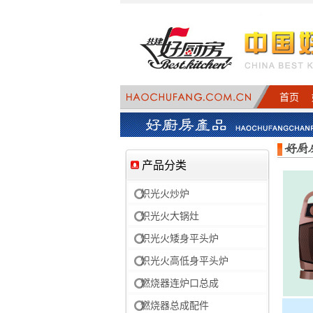
首页
产品分类
炽光火炒炉
炽光火大锅灶
炽光火矮身平头炉
炽光火高低身平头炉
燃烧器连炉口总成
燃烧器总成配件