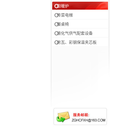
取暖炉
传菜电梯
餐桌椅
液化气供气配套设备
房瓦、彩钢保温夹芯板