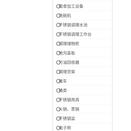
面食加工设备
洗碗机
不锈钢调理水池
不锈钢调理工作台
调理储物柜
地沟盖板
污油回收器
调理货架
推车
桶类
不锈钢用具
火锅、蒸锅
不锈钢盆
电子称