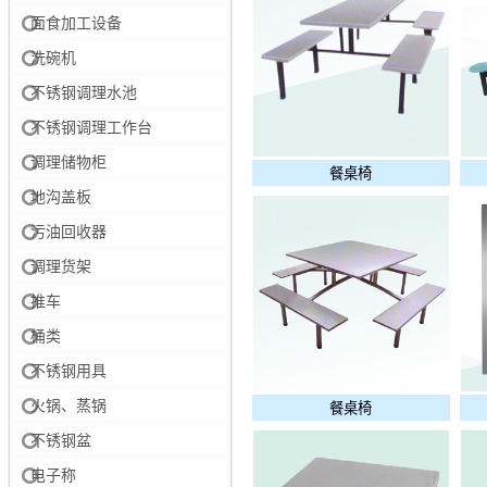
面食加工设备
洗碗机
不锈钢调理水池
不锈钢调理工作台
调理储物柜
餐桌椅
地沟盖板
污油回收器
调理货架
推车
桶类
不锈钢用具
火锅、蒸锅
餐桌椅
不锈钢盆
电子称