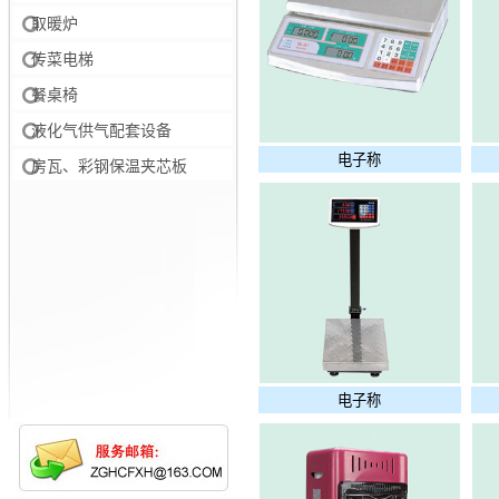
取暖炉
传菜电梯
餐桌椅
液化气供气配套设备
电子称
房瓦、彩钢保温夹芯板
电子称