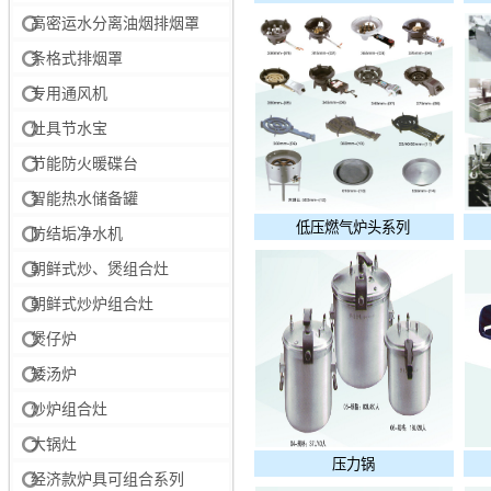
高密运水分离油烟排烟罩
条格式排烟罩
专用通风机
灶具节水宝
节能防火暖碟台
智能热水储备罐
低压燃气炉头系列
防结垢净水机
朝鲜式炒、煲组合灶
朝鲜式炒炉组合灶
煲仔炉
矮汤炉
炒炉组合灶
大锅灶
压力锅
经济款炉具可组合系列