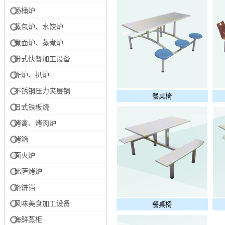
汤桶炉
蒸包炉、水饺炉
煮面炉、蒸煮炉
份式快餐加工设备
炸炉、扒炉
不锈钢压力夹层锅
餐桌椅
日式铁板烧
烤禽、烤肉炉
烤箱
面火炉
比萨烤炉
烙饼铛
风味美食加工设备
餐桌椅
海鲜蒸柜