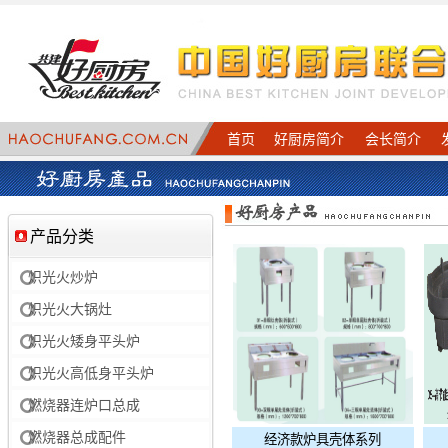
首页
好厨房简介
会长简介
产品分类
炽光火炒炉
炽光火大锅灶
炽光火矮身平头炉
炽光火高低身平头炉
燃烧器连炉口总成
燃烧器总成配件
经济款炉具壳体系列