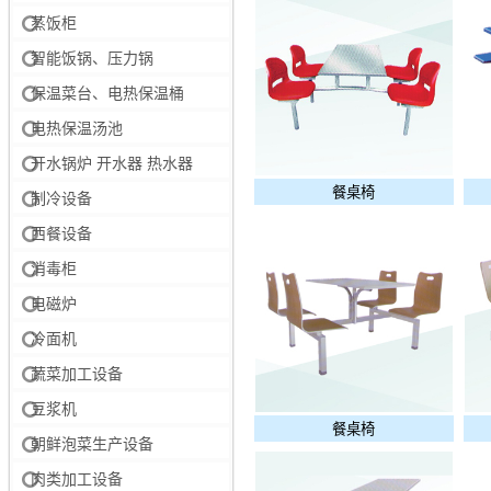
蒸饭柜
智能饭锅、压力锅
保温菜台、电热保温桶
电热保温汤池
开水锅炉 开水器 热水器
餐桌椅
制冷设备
西餐设备
消毒柜
电磁炉
冷面机
蔬菜加工设备
豆浆机
餐桌椅
朝鲜泡菜生产设备
肉类加工设备